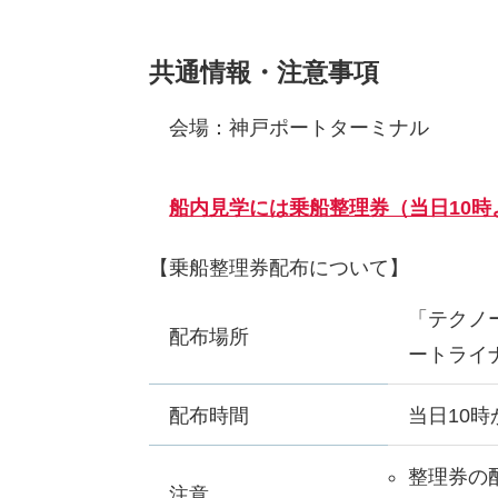
共通情報・注意事項
会場：神戸ポートターミナル
船内見学には乗船整理券（当日10時
【乗船整理券配布について】
「テクノ
配布場所
ートライ
配布時間
当日10
整理券の
注意