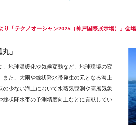
より「テクノオーシャン2025（神戸国際展示場）」会
風丸」
て、地球温暖化や気候変動など、地球環境の変
。また、大雨や線状降水帯発生の元となる海上
点の少ない海上において水蒸気観測や高層気象
や線状降水帯の予測精度向上などに貢献してい