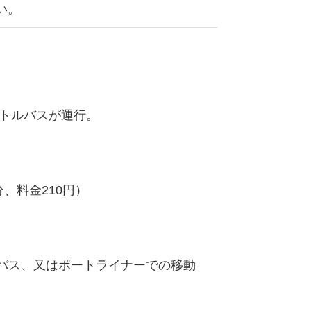
い。
ャトルバスが運行。
。
、料金210円）
バス、又はポートライナーでの移動