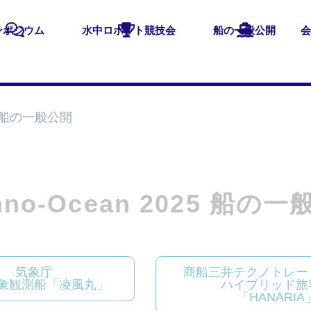
ンポジウム
水中ロボット競技会
船の一般公開
会
025 船の一般公開
hno-Ocean 2025 船の
気象庁
商船三井テクノトレー
象観測船「凌風丸」
ハイブリッド旅
「HANARIA