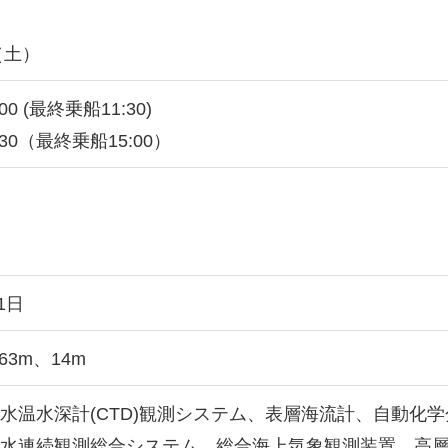
（土）
:00 (最終乗船11:30)
5:30（最終乗船15:00）
1日
.63m、14m
水温水深計(CTD)観測システム、表層海流計、自動化
海水連続観測総合システム、総合海上気象観測装置、高