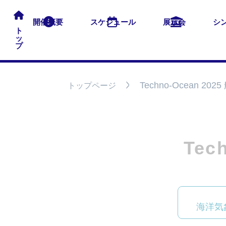
開催概要
スケジュール
展示会
シ
ト
ッ
プ
Techno-Ocean 2
トップページ
Tec
海洋気